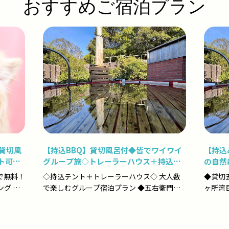
おすすめご宿泊プラン
貸切風
【持込BBQ】貸切風呂付◆皆でワイワイ
【持込
ト可ト
グループ旅◇トレーラーハウス＋持込テ
の自然
ントでグループ宿泊プラン
で無料！
◇持込テント＋トレーラーハウス◇ 大人数
◆貸切
グ ◆
で楽しむグループ宿泊プラン ◆五右衛門露
ヶ所湾
特典付
天風呂か貸切風呂の利用特典付き◆ 本プラ
ング 三重県南伊勢町の自然に囲まれた
ンは、本格的ア...
**「ネ