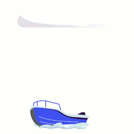
した。
ントン、
とき。
ょうか。