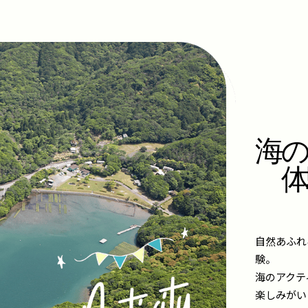
海の
体
自然あふれ
験。
海のアクテ
楽しみがい