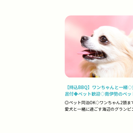
【持込BBQ】ワンちゃんと一緒◇
呂付◆ペット歓迎◇南伊勢のペッ
レーラーハウスステイ
◎ペット同泊OK◇ワンちゃん2頭ま
愛犬と一緒に過ごす海辺のグランピン
五右衛門露天風呂か貸切風呂の利用
き◆ 当宿は穏や...