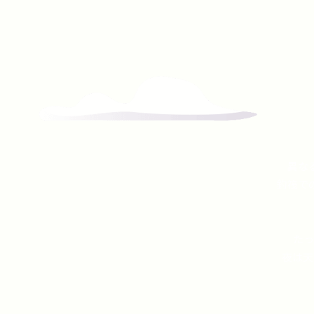
異な
釣筏で
たっ
夜は天