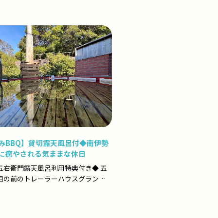
みBBQ】貸切露天風呂付◆南伊勢
に癒やされる気ままな休日
五右衛門露天風呂利用特典付き◆ 五
目の前のトレーラーハウスグランピ
ットワークリ...