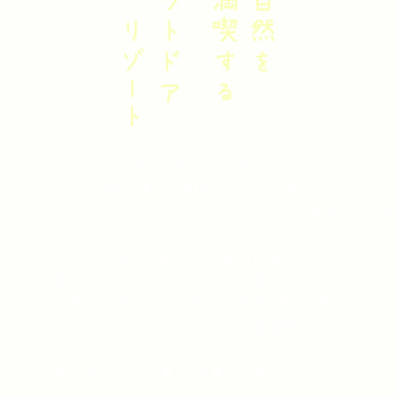
雄大な山海に包まれた、三重・南伊勢。
リアス海岸の美しい景色が広がるこの場所に、
るスタイルのトレーラーハウスやキャンプサイトをご用意いたしま
の海釣りや、カヌー、SUPのほか、アーチェリーやテニス、バドミ
焚火、BBQ、窯でのピザ焼き体験など、
さまざまなアクティビティをお楽しみいただけます。
ぷり遊んだ後は、貸切のヒノキ風呂、五右衛門風呂で癒しのひと
然のプラネタリウムの下、コーヒー片手に星空観賞はいかがでし
家族、友人、あるいは大切なパートナーと、
四季の風景とともに豊かな時間をお過ごしください。