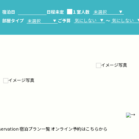
宿泊日
日程未定
１室人数
部屋タイプ
ご予算
～